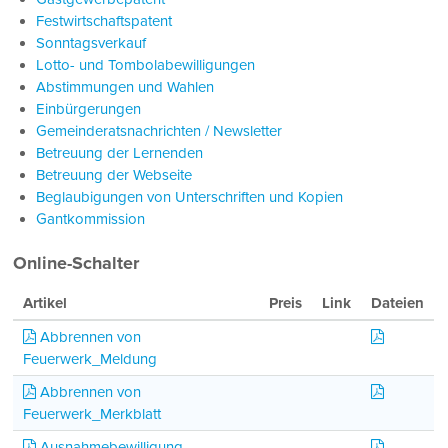
Festwirtschaftspatent
Sonntagsverkauf
Lotto- und Tombolabewilligungen
Abstimmungen und Wahlen
Einbürgerungen
Gemeinderatsnachrichten / Newsletter
Betreuung der Lernenden
Betreuung der Webseite
Beglaubigungen von Unterschriften und Kopien
Gantkommission
Online-Schalter
Artikel
Preis
Link
Dateien
Meldung_
Abbrennen von
Feuerwerk_Meldung
Feuerwer
Abbrennen von
Feuerwerk_Merkblatt
Ausnahme
Ausnahmebewilligung