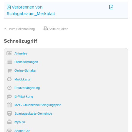
Merkblat
Verbrennen von
Schlagabraum_Merkblatt
zum Seitenanfang
Seite drucken
Sidebar
Schnellzugriff
Aktuelles
Dienst­leistungen
Online-Schalter
Molokkarte
Frist­verlängerung
E-Mitwirkung
MZG Chuchitobel Belegungsplan
Spartageskarte Gemeinde
mybuxi
Sponti-Car