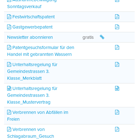
Sonntagsverkauf
Festwirts
Festwirtschaftspatent
Gastwirt
Gastgewerbepatent
Newsletter abonnie
Newsletter abonnieren
gratis
Kleinhan
Patentgesuchsformular für den
Handel mit gebrannten Wassern
Merkblat
Unterhaltsregelung für
Gemeindestrassen 3.
Klasse_Merkblatt
Musterve
Unterhaltsregelung für
Gemeindestrassen 3.
Klasse_Mustervertrag
Merkblatt
Verbrennen von Abfällen im
Freien
Ausnahme
Verbrennen von
Schlagabraum_Gesuch