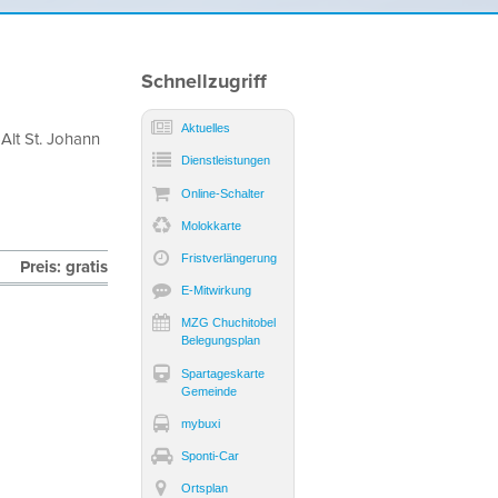
Sidebar
Schnellzugriff
Aktuelles
Alt St. Johann
Dienst­leistungen
Online-Schalter
Molokkarte
Frist­verlängerung
Preis: gratis
E-Mitwirkung
MZG Chuchitobel
Belegungsplan
Spartageskarte
Gemeinde
mybuxi
Sponti-Car
Ortsplan