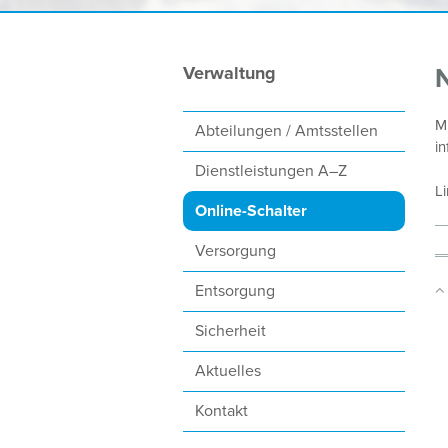
Subnavigation:
Verwaltung
N
M
Abteilungen / Amtsstellen
in
Dienstleistungen A–Z
L
Online-Schalter
Versorgung
Entsorgung
Sicherheit
Aktuelles
Kontakt