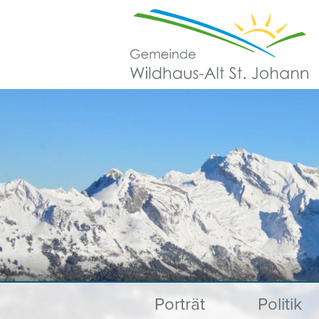
Schnellnavigation
Navigieren in Wildhaus-Alt St. Johann
Hauptnavigation
Porträt
Politik