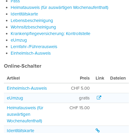
Pass
Heimatausweis (für auswärtigen Wochenaufenthalt)
Identitätskarte
Lebensbescheinigung
Wohnsitzbescheinigung
Krankenpflegeversicherung: Kontrollstelle
eUmzug
Lernfahr-/Führerausweis
Einheimisch-Ausweis
Online-Schalter
Artikel
Preis
Link
Dateien
Einheimisch-Ausweis
CHF 5.00
eUmzug
eUmzug
gratis
Heimatausweis (für
CHF 15.00
auswärtigen
Wochenaufenthalt)
Identitätskarte
Identitätskarte