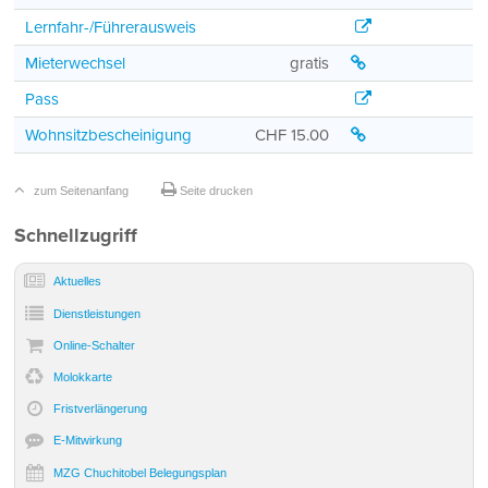
Lernfahr-/Führerau
Lernfahr-/Führerausweis
Mieterwechsel
Mieterwechsel
gratis
Pass
Pass
Wohnsitzbescheini
Wohnsitzbescheinigung
CHF 15.00
zum Seitenanfang
Seite drucken
Sidebar
Schnellzugriff
Aktuelles
Dienst­leistungen
Online-Schalter
Molokkarte
Frist­verlängerung
E-Mitwirkung
MZG Chuchitobel Belegungsplan