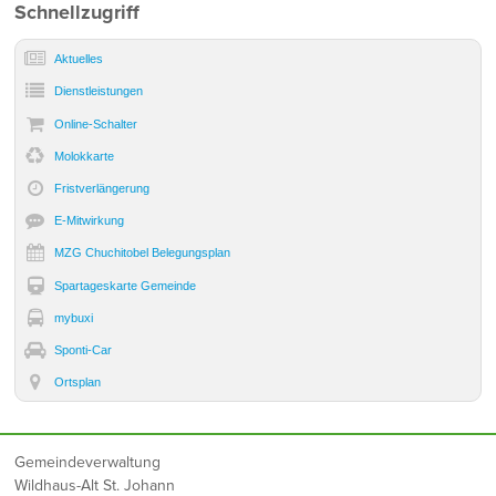
Sidebar
Schnellzugriff
Aktuelles
Dienst­leistungen
Online-Schalter
Molokkarte
Frist­verlängerung
E-Mitwirkung
MZG Chuchitobel Belegungsplan
Spartageskarte Gemeinde
mybuxi
Sponti-Car
Ortsplan
Footer
Gemeindeverwaltung
Wildhaus-Alt St. Johann