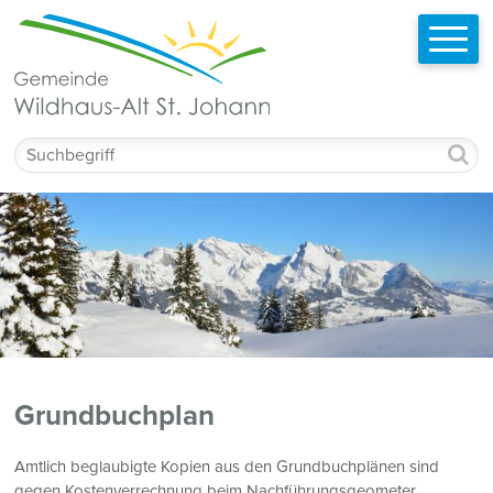
Schnellnavigation
Navigieren in Wildhaus-Alt St. Johann
Mobilnavigation
Suchbegriff
Grundbuchplan
Amtlich beglaubigte Kopien aus den Grundbuchplänen sind
gegen Kostenverrechnung beim Nachführungsgeometer,