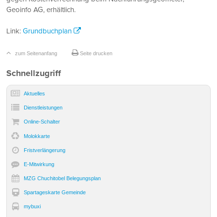
Geoinfo AG, erhältlich.
Link:
Grundbuchplan
zum Seitenanfang
Seite drucken
Sidebar
Schnellzugriff
Aktuelles
Dienst­leistungen
Online-Schalter
Molokkarte
Frist­verlängerung
E-Mitwirkung
MZG Chuchitobel Belegungsplan
Spartageskarte Gemeinde
mybuxi