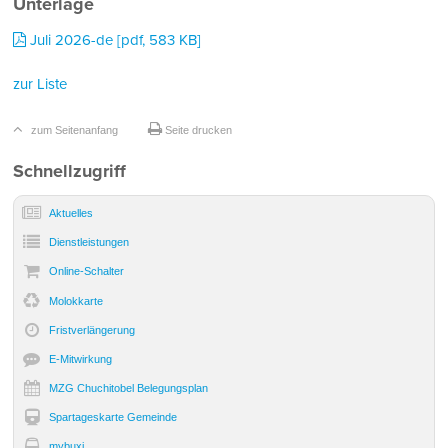
Unterlage
Juli 2026-de [pdf, 583 KB]
zur Liste
zum Seitenanfang
Seite drucken
Sidebar
Schnellzugriff
Aktuelles
Dienst­leistungen
Online-Schalter
Molokkarte
Frist­verlängerung
E-Mitwirkung
MZG Chuchitobel Belegungsplan
Spartageskarte Gemeinde
mybuxi