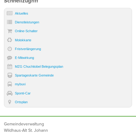
Sidebar
Schnellzugriff
Aktuelles
Dienst­leistungen
Online-Schalter
Molokkarte
Frist­verlängerung
E-Mitwirkung
MZG Chuchitobel Belegungsplan
Spartageskarte Gemeinde
mybuxi
Sponti-Car
Ortsplan
Footer
Gemeindeverwaltung
Wildhaus-Alt St. Johann