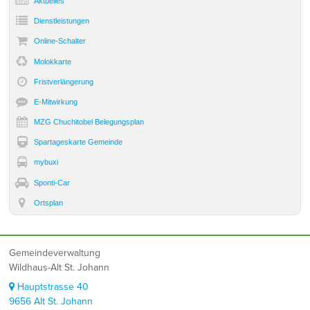
Aktuelles
Dienst­leistungen
Online-Schalter
Molokkarte
Frist­verlängerung
E-Mitwirkung
MZG Chuchitobel Belegungsplan
Spartageskarte Gemeinde
mybuxi
Sponti-Car
Ortsplan
Footer
Gemeindeverwaltung
Wildhaus-Alt St. Johann
Hauptstrasse 40
9656 Alt St. Johann